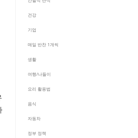
간헐적 단식
건강
기업
매일 반찬 1개씩
생활
여행/나들이
요리 활용법
유
음식
나
자동차
정부 정책