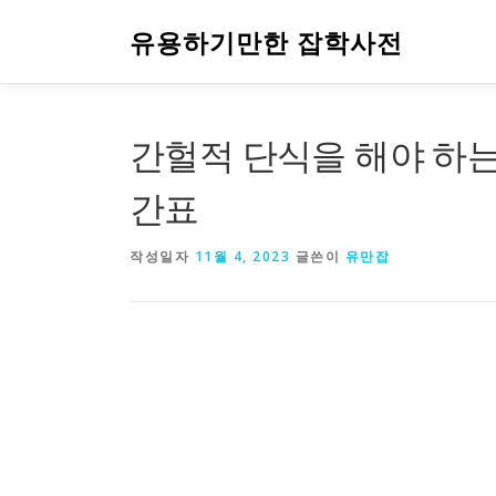
내
용
유용하기만한 잡학사전
으
로
바
로
간헐적 단식을 해야 하는
가
기
간표
작성일자
11월 4, 2023
글쓴이
유만잡