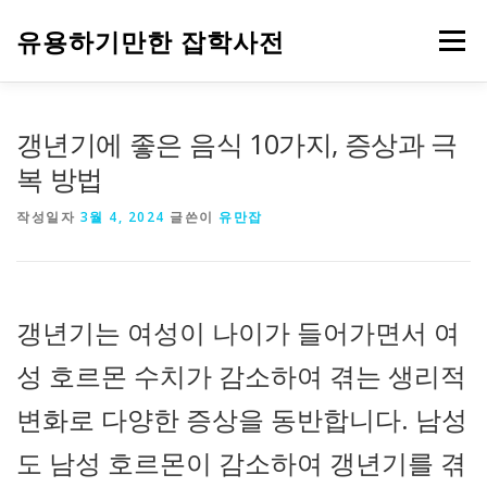
내
용
유용하기만한 잡학사전
메뉴
으
로
바
로
HOME
생활
건강
음식
IT
자동차
갱년기에 좋은 음식 10가지, 증상과 극
가
기
복 방법
주식과 금융
부동산
기업
정부 정책
작성일자
3월 4, 2024
글쓴이
유만잡
갱년기는 여성이 나이가 들어가면서 여
성 호르몬 수치가 감소하여 겪는 생리적
변화로 다양한 증상을 동반합니다. 남성
도 남성 호르몬이 감소하여 갱년기를 겪