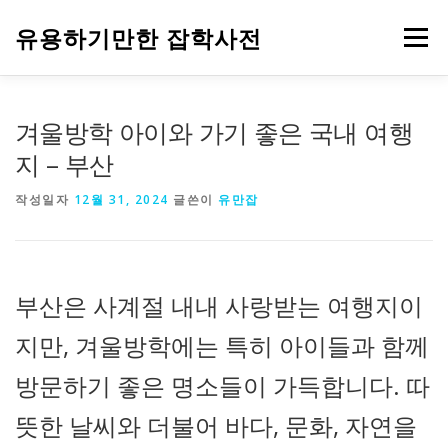
내
용
유용하기만한 잡학사전
메뉴
으
로
바
로
HOME
생활
건강
음식
IT
자동차
겨울방학 아이와 가기 좋은 국내 여행
가
기
지 – 부산
주식과 금융
부동산
기업
정부 정책
작성일자
12월 31, 2024
글쓴이
유만잡
부산은 사계절 내내 사랑받는 여행지이
지만, 겨울방학에는 특히 아이들과 함께
방문하기 좋은 명소들이 가득합니다. 따
뜻한 날씨와 더불어 바다, 문화, 자연을