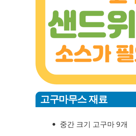
고구마무스 재료
중간 크기 고구마 9개