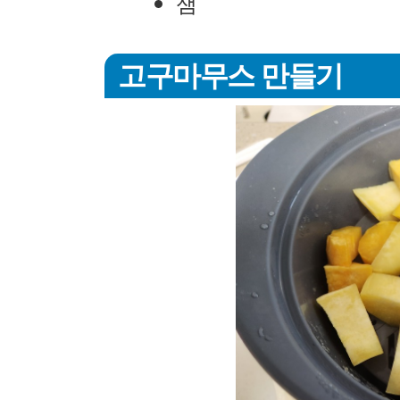
잼
고구마무스 만들기