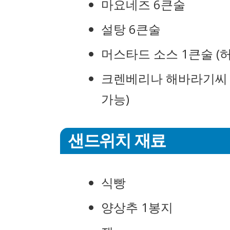
마요네즈 6큰술
설탕 6큰술
머스타드 소스 1큰술 (
크렌베리나 해바라기씨 (
가능)
샌드위치 재료
식빵
양상추 1봉지