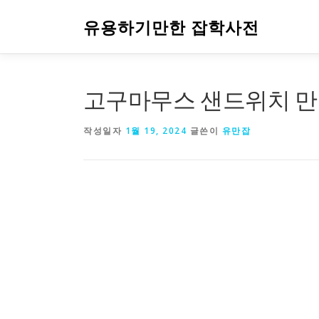
내
용
유용하기만한 잡학사전
으
로
바
로
고구마무스 샌드위치 만
가
기
작성일자
1월 19, 2024
글쓴이
유만잡