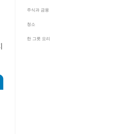
주식과 금융
청소
한 그릇 요리
지