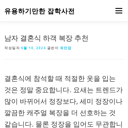
내
용
유용하기만한 잡학사전
메뉴
으
로
바
로
HOME
생활
건강
음식
IT
자동차
남자 결혼식 하객 복장 추천
가
기
작성일자
6월 10, 2024
글쓴이
유만잡
주식과 금융
부동산
기업
정부 정책
결혼식에 참석할 때 적절한 옷을 입는
것은 정말 중요합니다. 요새는 트렌드가
많이 바뀌어서 정장보다, 세미 정장이나
깔끔한 캐주얼 복장을 더 선호하는 것
같습니다. 물론 정장을 입어도 무관합니