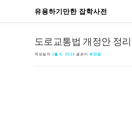
내
용
유용하기만한 잡학사전
으
로
바
로
도로교통법 개정안 정리,
가
기
작성일자
2월 6, 2024
글쓴이
유만잡