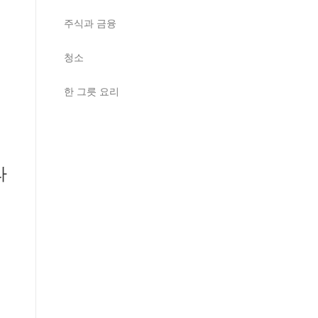
주식과 금융
청소
한 그릇 요리
라
습
될