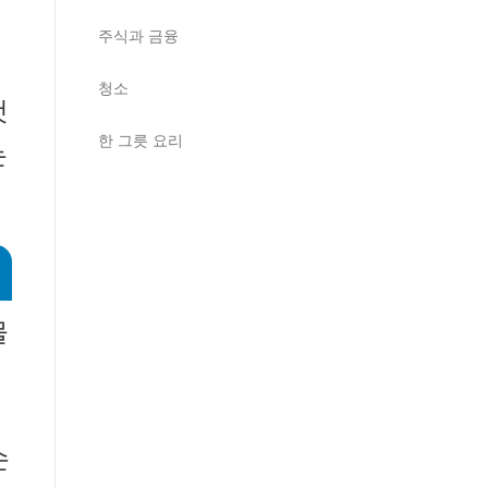
주식과 금융
청소
것
한 그릇 요리
는
물
손