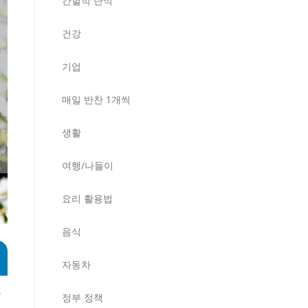
간헐적 단식
건강
기업
매일 반찬 1개씩
생활
여행/나들이
요리 활용법
음식
자동차
람
정부 정책