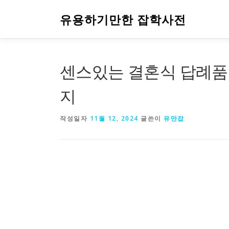
내
용
유용하기만한 잡학사전
으
로
바
로
센스있는 결혼식 답례품
가
기
지
작성일자
11월 12, 2024
글쓴이
유만잡