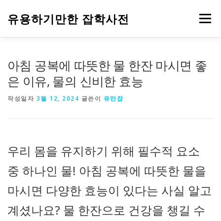
내
용
유용하기만한 잡학사전
메뉴
으
로
바
로
HOME
생활
건강
음식
IT
자동차
아침 공복에 따뜻한 물 한잔 마시면 좋
가
기
은 이유, 물의 신비한 효능
주식과 금융
부동산
기업
정부 정책
작성일자
3월 12, 2024
글쓴이
유만잡
우리 몸을 유지하기 위해 필수적 요소
중 하나인 물! 아침 공복에 따뜻한 물을
마시면 다양한 효능이 있다는 사실 알고
계셨나요? 물 한잔으로 건강을 챙길 수