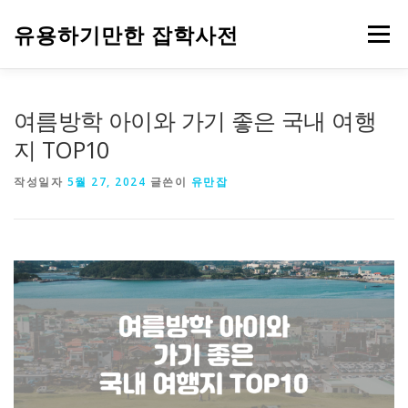
내
용
유용하기만한 잡학사전
메뉴
으
로
바
로
HOME
생활
건강
음식
IT
자동차
여름방학 아이와 가기 좋은 국내 여행
가
기
지 TOP10
주식과 금융
부동산
기업
정부 정책
작성일자
5월 27, 2024
글쓴이
유만잡