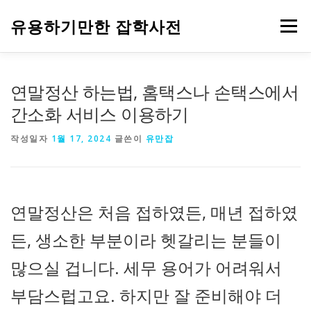
내
용
유용하기만한 잡학사전
메뉴
으
로
바
로
HOME
생활
건강
음식
IT
자동차
연말정산 하는법, 홈택스나 손택스에서
가
기
간소화 서비스 이용하기
주식과 금융
부동산
기업
정부 정책
작성일자
1월 17, 2024
글쓴이
유만잡
연말정산은 처음 접하였든, 매년 접하였
든, 생소한 부분이라 헷갈리는 분들이
많으실 겁니다. 세무 용어가 어려워서
부담스럽고요. 하지만 잘 준비해야 더