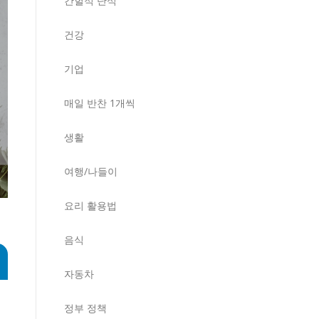
간헐적 단식
건강
기업
매일 반찬 1개씩
생활
여행/나들이
요리 활용법
음식
자동차
정부 정책