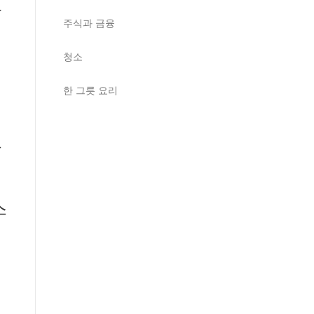
화
주식과 금융
청소
한 그릇 요리
들
스