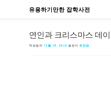
내
용
유용하기만한 잡학사전
으
로
바
로
연인과 크리스마스 데이트
가
기
작성일자
12월 18, 2024
글쓴이
유만잡