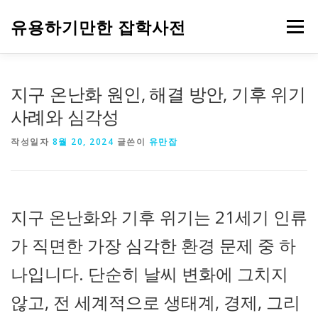
내
용
유용하기만한 잡학사전
메뉴
으
로
바
로
HOME
생활
건강
음식
IT
자동차
지구 온난화 원인, 해결 방안, 기후 위기
가
기
사례와 심각성
주식과 금융
부동산
기업
정부 정책
작성일자
8월 20, 2024
글쓴이
유만잡
지구 온난화와 기후 위기는 21세기 인류
가 직면한 가장 심각한 환경 문제 중 하
나입니다. 단순히 날씨 변화에 그치지
않고, 전 세계적으로 생태계, 경제, 그리