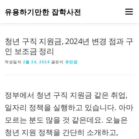
내
용
유용하기만한 잡학사전
메뉴
으
로
바
로
HOME
생활
건강
음식
IT
자동차
청년 구직 지원금, 2024년 변경 점과 구
가
기
인 보조금 정리
주식과 금융
부동산
기업
정부 정책
작성일자
2월 24, 2024
글쓴이
유만잡
정부에서 청년 구직 지원금 같은 취업,
일자리 정책을 실행하고 있습니다. 아마
모르는 분도 많을 것 같은데요. 오늘은
청년 지원 정책을 간단히 소개하고,